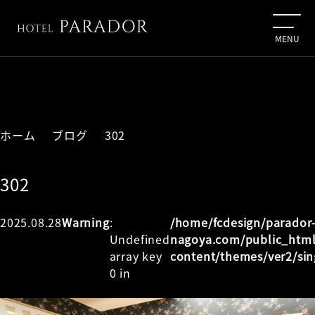
ホーム
ブログ
302
302
2025.08.28
Warning
:
/home/fcdesign/parador
Undefined
nagoya.com/public_htm
array key
content/themes/ver2/sin
0 in