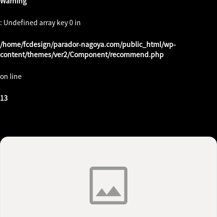
Warning
: Undefined array key 0 in
/home/fcdesign/parador-nagoya.com/public_html/wp-
content/themes/ver2/Component/recommend.php
on line
13