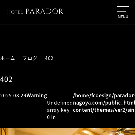
ホーム
ブログ
402
402
2025.08.29
Warning
:
/home/fcdesign/parador
Undefined
nagoya.com/public_htm
array key
content/themes/ver2/sin
0 in