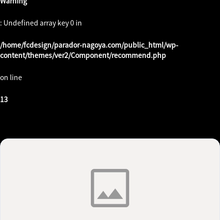
Warning
: Undefined array key 0 in
/home/fcdesign/parador-nagoya.com/public_html/wp-
content/themes/ver2/Component/recommend.php
on line
13